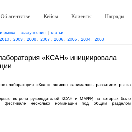
Об агентстве
Кейсы
Клиенты
Награды
ти рынка
|
выступления
|
статьи
2010
,
2009
,
2008
,
2007
,
2006
,
2005
,
2004
,
2003
лаборатория «КСАН» инициировала
ации
нет-лаборатория «Ксан» активно занималась развитием рынка
ервые встречи руководителей КСАН и ММФР, на которых было
 фестивале несколько номинаций под общим разделом