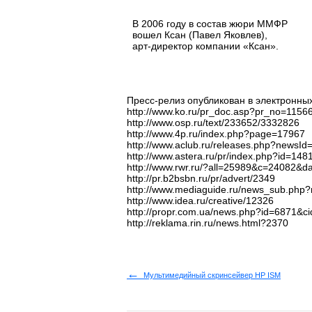
В 2006 году в состав жюри ММФР
вошел Ксан (Павел Яковлев),
арт-директор компании «Ксан».
Пресс-релиз опубликован в электронны
http://www.ko.ru/pr_doc.asp?pr_no=1156
http://www.osp.ru/text/233652/3332826
http://www.4p.ru/index.php?page=17967
http://www.aclub.ru/releases.php?newsId
http://www.astera.ru/pr/index.php?id=148
http://www.rwr.ru/?all=25989&c=24082&d
http://pr.b2bsbn.ru/pr/advert/2349
http://www.mediaguide.ru/news_sub.ph
http://www.idea.ru/creative/12326
http://propr.com.ua/news.php?id=6871&c
http://reklama.rin.ru/news.html?2370
←
Мультимедийный скринсейвер HP ISM