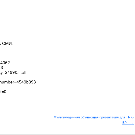
х СМИ:
6
=4062
13
ay=2499&r=all
p?number=4549b393
id=0
Мультимедийная обучающая презентация для TNK-
→
BP