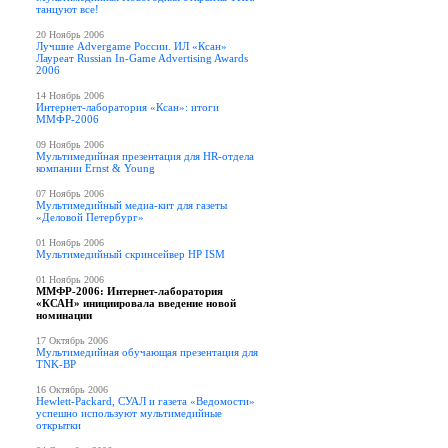
танцуют все!
20 Ноябрь 2006
Лучшие Advergame России. ИЛ «Ксан»
Лауреат Russian In-Game Advertising Awards
2006
14 Ноябрь 2006
Интернет-лаборатория «Ксан»: итоги
ММФР-2006
09 Ноябрь 2006
Мультимедийная презентация для HR-отдела
компании Ernst & Young
07 Ноябрь 2006
Мультимедийный медиа-кит для газеты
«Деловой Петербург»
01 Ноябрь 2006
Мультимедийный скринсейвер HP ISM
01 Ноябрь 2006
ММФР-2006: Интернет-лаборатория
«КСАН» инициировала введение новой
номинации
17 Октябрь 2006
Мультимедийная обучающая презентация для
TNK-BP
16 Октябрь 2006
Hewlett-Packard, СУАЛ и газета «Ведомости»
успешно используют мультимедийные
открытки