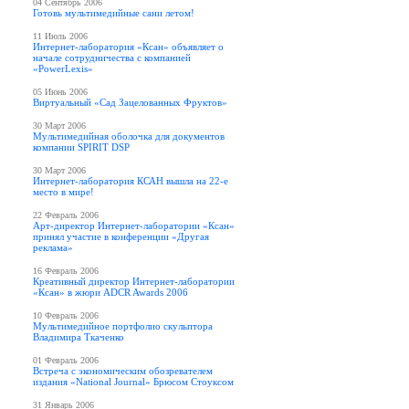
04 Сентябрь 2006
Готовь мультимедийные сани летом!
11 Июль 2006
Интернет-лаборатория «Ксан» объявляет о
начале сотрудничества с компанией
«PowerLexis»
05 Июнь 2006
Виртуальный «Сад Зацелованных Фруктов»
30 Март 2006
Мультимедийная оболочка для документов
компании SPIRIT DSP
30 Март 2006
Интернет-лаборатория КСАН вышла на 22-е
место в мире!
22 Февраль 2006
Арт-директор Интернет-лаборатории «Ксан»
принял участие в конференции «Другая
реклама»
16 Февраль 2006
Креативный директор Интернет-лаборатории
«Ксан» в жюри ADCR Awards 2006
10 Февраль 2006
Мультимедийное портфолио скульптора
Владимира Ткаченко
01 Февраль 2006
Встреча с экономическим обозревателем
издания «National Journal» Брюсом Стоуксом
31 Январь 2006