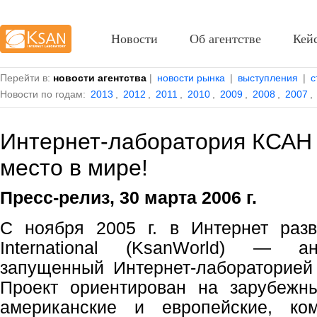
Новости
Об агентстве
Кей
Перейти в:
новости агентства
|
новости рынка
|
выступления
|
с
Новости по годам:
2013
,
2012
,
2011
,
2010
,
2009
,
2008
,
2007
,
Интернет-лаборатория КСАН 
место в мире!
Пресс-релиз, 30 марта 2006 г.
С ноября 2005 г. в Интернет разв
International (KsanWorld) — ан
запущенный Интернет-лабораторией
Проект ориентирован на зарубежны
американские и европейские, ко