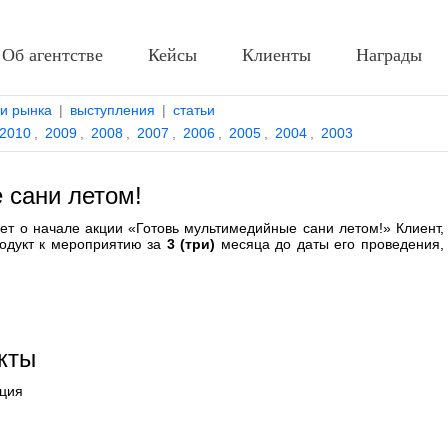
Об агентстве
Кейсы
Клиенты
Награды
ти рынка
|
выступления
|
статьи
2010
,
2009
,
2008
,
2007
,
2006
,
2005
,
2004
,
2003
 сани летом!
т о начале акции «Готовь мультимедийные сани летом!» Клиент,
одукт к мероприятию за
3 (три)
месяца до даты его проведения,
кты
ция