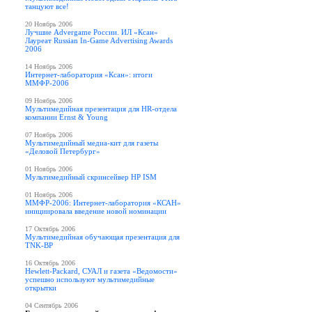
танцуют все!
20 Ноябрь 2006
Лучшие Advergame России. ИЛ «Ксан»
Лауреат Russian In-Game Advertising Awards
2006
14 Ноябрь 2006
Интернет-лаборатория «Ксан»: итоги
ММФР-2006
09 Ноябрь 2006
Мультимедийная презентация для HR-отдела
компании Ernst & Young
07 Ноябрь 2006
Мультимедийный медиа-кит для газеты
«Деловой Петербург»
01 Ноябрь 2006
Мультимедийный скринсейвер HP ISM
01 Ноябрь 2006
ММФР-2006: Интернет-лаборатория «КСАН»
инициировала введение новой номинации
17 Октябрь 2006
Мультимедийная обучающая презентация для
TNK-BP
16 Октябрь 2006
Hewlett-Packard, СУАЛ и газета «Ведомости»
успешно используют мультимедийные
открытки
04 Сентябрь 2006