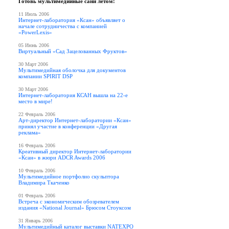
Готовь мультимедийные сани летом!
11 Июль 2006
Интернет-лаборатория «Ксан» объявляет о
начале сотрудничества с компанией
«PowerLexis»
05 Июнь 2006
Виртуальный «Сад Зацелованных Фруктов»
30 Март 2006
Мультимедийная оболочка для документов
компании SPIRIT DSP
30 Март 2006
Интернет-лаборатория КСАН вышла на 22-е
место в мире!
22 Февраль 2006
Арт-директор Интернет-лаборатории «Ксан»
принял участие в конференции «Другая
реклама»
16 Февраль 2006
Креативный директор Интернет-лаборатории
«Ксан» в жюри ADCR Awards 2006
10 Февраль 2006
Мультимедийное портфолио скульптора
Владимира Ткаченко
01 Февраль 2006
Встреча с экономическим обозревателем
издания «National Journal» Брюсом Стоуксом
31 Январь 2006
Мультимедийный каталог выставки NATEXPO