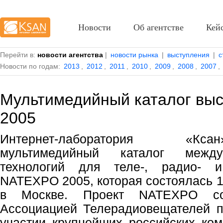
Новости
Об агентстве
Кей
Перейти в:
новости агентства
|
новости рынка
|
выступления
|
с
Новости по годам:
2013
,
2012
,
2011
,
2010
,
2009
,
2008
,
2007
,
Мультимедийный каталог вы
2005
Интернет-лаборатория «Кс
мультимедийный каталог между
технологий для теле-, радио- 
NATEXPO 2005, которая состоялась 1
в Москве. Проект NATEXPO со
Ассоциацией Телерадиовещателей п
участии крупнейших российских ко