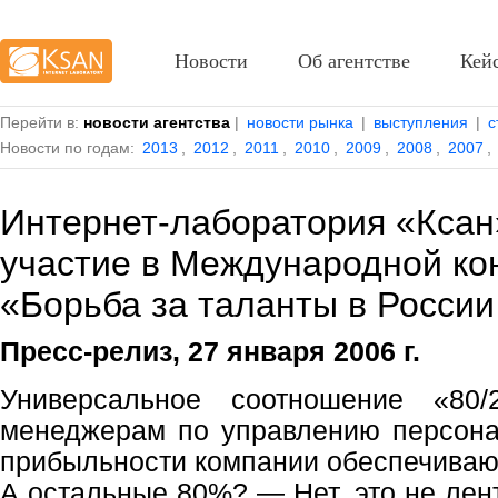
Новости
Об агентстве
Кей
Перейти в:
новости агентства
|
новости рынка
|
выступления
|
с
Новости по годам:
2013
,
2012
,
2011
,
2010
,
2009
,
2008
,
2007
,
Интернет-лаборатория «Ксан
участие в Международной к
«Борьба за таланты в России
Пресс-релиз, 27 января 2006 г.
Универсальное соотношение «80
менеджерам по управлению персон
прибыльности компании обеспечивают
А остальные 80%? — Нет, это не лен