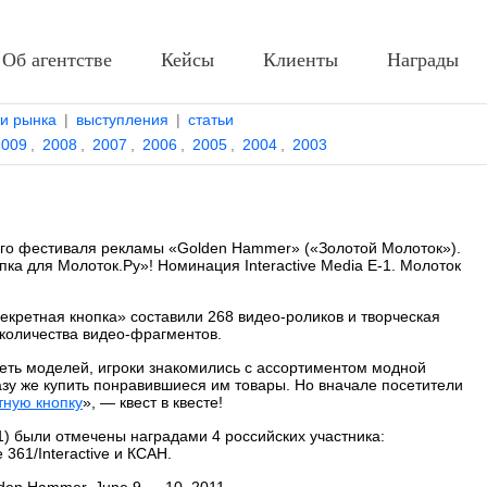
Об агентстве
Кейсы
Клиенты
Награды
ти рынка
|
выступления
|
статьи
2009
,
2008
,
2007
,
2006
,
2005
,
2004
,
2003
го фестиваля рекламы «Golden Hammer» («Золотой Молоток»).
ка для Молоток.Ру»! Номинация Interactive Media E-1. Молоток
екретная кнопка» составили 268 видео-роликов и творческая
 количества видео-фрагментов.
еть моделей, игроки знакомились с ассортиментом модной
азу же купить понравившиеся им товары. Но вначале посетители
тную кнопку
», — квест в квесте!
-1) были отмечены наградами 4 российских участника:
 361/Interactive и КСАН.