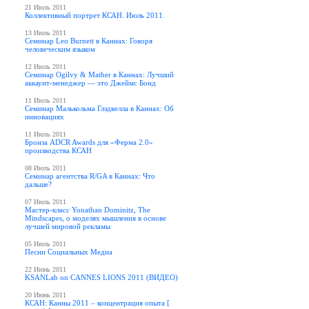
21 Июль 2011
Коллективный портрет КСАН. Июль 2011.
13 Июль 2011
Семинар Leo Burnett в Каннах: Говоря
человеческим языком
12 Июль 2011
Семинар Ogilvy & Mather в Каннах: Лучший
аккаунт-менеджер — это Джеймс Бонд
11 Июль 2011
Семинар Малькольма Глэдвелла в Каннах: Об
инновациях
11 Июль 2011
Бронза ADCR Awards для «Ферма 2.0»
производства КСАН
08 Июль 2011
Семинар агентства R/GA в Каннах: Что
дальше?
07 Июль 2011
Мастер-класс Yonathan Dominitz, The
Mindscapes, о моделях мышления в основе
лучшей мировой рекламы
05 Июль 2011
Песни Социальных Медиа
22 Июнь 2011
KSANLab on CANNES LIONS 2011 (ВИДЕО)
20 Июнь 2011
КСАН: Канны 2011 – концентрация опыта [