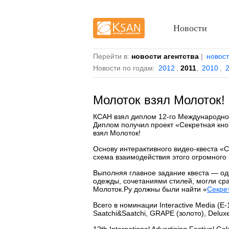
Новости
Перейти в:
новости агентства
|
новос
Новости по годам:
2012
,
2011
,
2010
,
Молоток взял Молоток!
КСАН взял диплом 12-го Международно
Диплом получил проект «Секретная кноп
взял Молоток!
Основу интерактивного видео-квеста «С
схема взаимодействия этого огромного
Выполняя главное задание квеста — од
одежды, сочетаниями стилей, могли ср
Молоток.Ру должны были найти «
Секре
Всего в номинации Interactive Media (E
Saatchi&Saatchi, GRAPE (золото), Deluxe