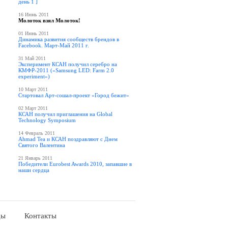
день 1 ]
16 Июнь 2011
Молоток взял Молоток!
01 Июнь 2011
Динамика развития сообществ брендов в
Facebook. Март-Май 2011 г.
31 Май 2011
Эксперимент КСАН получил серебро на
КМФР-2011 («Samsung LED: Farm 2.0
experiment»)
10 Март 2011
Стартовал Арт-сошал-проект «Город бежит»
02 Март 2011
КСАН получил приглашения на Global
Technology Symposium
14 Февраль 2011
Ahmad Tea и КСАН поздравляют с Днем
Святого Валентина
21 Январь 2011
Победители Eurobest Awards 2010, запавшие в
наши сердца
ды
Контакты