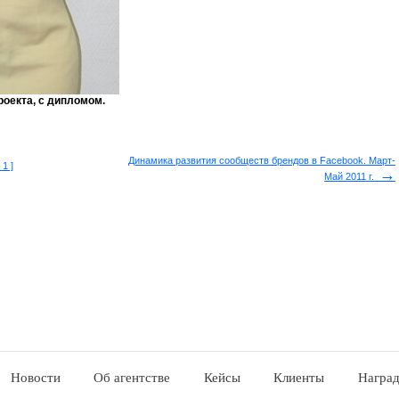
оекта, с дипломом.
Динамика развития сообществ брендов в Facebook. Март-
1 ]
→
Май 2011 г.
Новости
Об агентстве
Кейсы
Клиенты
Награ