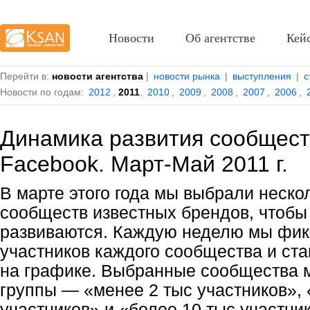
Новости
Об агентстве
Кей
Перейти в:
новости агентства
|
новости рынка
|
выступления
|
с
Новости по годам:
2012
,
2011
,
2010
,
2009
,
2008
,
2007
,
2006
,
Динамика развития сообщест
Facebook. Март-Май 2011 г.
В марте этого года мы выбрали неско
сообществ известных брендов, чтобы
развиваются. Каждую неделю мы фик
участников каждого сообщества и ста
на графике. Выбранные сообщества м
группы — «менее 2 тыс участников», 
участников» и «более 10 тыс участни