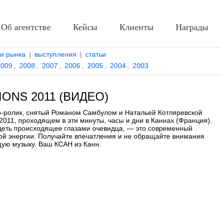
Об агентстве
Кейсы
Клиенты
Награды
ти рынка
|
выступления
|
статьи
2009
,
2008
,
2007
,
2006
,
2005
,
2004
,
2003
IONS 2011 (ВИДЕО)
о-ролик, снятый Романом Самбулом и Натальей Котляревской
11, проходящем в эти минуты, часы и дни в Каннах (Франция).
еть происходящее глазами очевидца, — это современный
ой энергии. Получайте впечатления и не обращайте внимания
ащую музыку. Ваш КСАН из Канн.