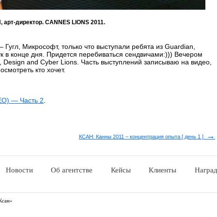
 арт-директор. CANNES LIONS 2011.
Гугл, Микрософт, только что выступали ребята из Guardian,
к в конце дня. Придется перебиваться сендвичами:))) Вечером
Design and Cyber Lions. Часть выступлений записываю на видео,
осмотреть кто хочет.
О) — Часть 2
.
→
КСАН: Канны 2011 – концентрация опыта [ день 1 ]
Новости
Об агентстве
Кейсы
Клиенты
Награ
Ксан»