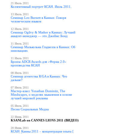
21 Июль 2011
Коллективный портрет КСАН. Июль 2011.
13 Июль 2011
Семинар Leo Burnett в Каннах: Говоря
человеческим языком
12 Июль 2011
Семинар Ogilvy & Mather в Каннах: Лучший
аккаунт-менеджер — это Джеймс Бонд
11 Июль 2011
Семинар Малькольма Глэдвелла в Каннах: Об
инновациях
11 Июль 2011
Бронза ADCR Awards для «Ферма 2.0»
производства КСАН
08 Июль 2011
Семинар агентства R/GA в Каннах: Что
дальше?
07 Июль 2011
Мастер-класс Yonathan Dominitz, The
Mindscapes, о моделях мышления в основе
лучшей мировой рекламы
05 Июль 2011
Песни Социальных Медиа
22 Июнь 2011
KSANLab on CANNES LIONS 2011 (ВИДЕО)
20 Июнь 2011
КСАН: Канны 2011 – концентрация опыта [