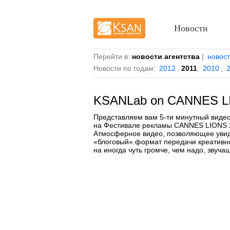
Новости
Перейти в:
новости агентства
|
новос
Новости по годам:
2012
,
2011
,
2010
,
KSANLab on CANNES L
Представляем вам 5-ти минутный виде
на Фестивале рекламы CANNES LIONS 20
Атмосферное видео, позволяющее увид
«блоговый» формат передачи креативн
на иногда чуть громче, чем надо, звуч