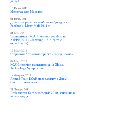
день 1 ]
16 Июнь 2011
Молоток взял Молоток!
01 Июнь 2011
Динамика развития сообществ брендов в
Facebook. Март-Май 2011 г.
31 Май 2011
Эксперимент КСАН получил серебро на
КМФР-2011 («Samsung LED: Farm 2.0
experiment»)
10 Март 2011
Стартовал Арт-сошал-проект «Город бежит»
02 Март 2011
КСАН получил приглашения на Global
Technology Symposium
14 Февраль 2011
Ahmad Tea и КСАН поздравляют с Днем
Святого Валентина
21 Январь 2011
Победители Eurobest Awards 2010, запавшие в
наши сердца