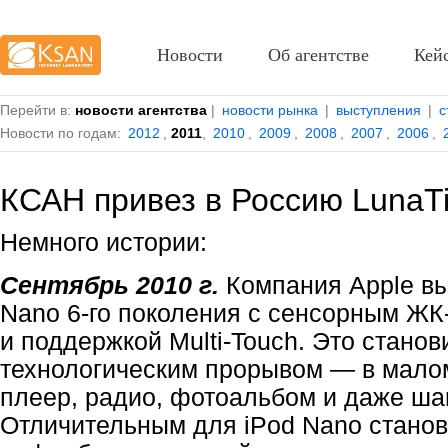
Новости
Об агентстве
Кей
Перейти в:
новости агентства
|
новости рынка
|
выступления
|
с
Новости по годам:
2012
,
2011
,
2010
,
2009
,
2008
,
2007
,
2006
,
КСАН привез в Россию LunaTi
Немного истории:
Сентябрь 2010 г.
Компания Apple вы
Nano 6-го поколения с сенсорным Ж
и поддержкой Multi-Touch. Это стано
технологическим прорывом — в мало
плеер, радио, фотоальбом и даже ша
Отличительным для iPod Nano станов