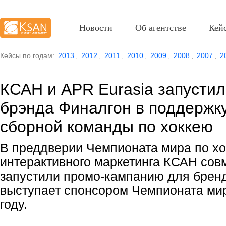
Новости
Об агентстве
Кей
Кейсы по годам:
2013
,
2012
,
2011
,
2010
,
2009
,
2008
,
2007
,
2
КСАН и APR Eurasia запустил
брэнда Финалгон в поддержк
сборной команды по хоккею
В преддверии Чемпионата мира по хо
интерактивного маркетинга КСАН сов
запустили промо-кампанию для бренд
выступает спонсором Чемпионата мир
году.