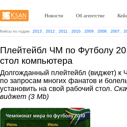
Новости
Об агентстве
Кей
Кейсы по годам:
2013
,
2012
,
2011
,
2010
,
2009
,
2008
,
2007
,
2
Плейтейбл ЧМ по Футболу 20
стол компьютера
Долгожданный плейтейбл (виджет) к 
по запросам многих фанатов и болел
установить на свой рабочий стол.
Ска
виджет (3 М
b)