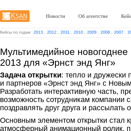
Новости
Об агентстве
Кей
Кейсы по годам:
2013
,
2012
,
2011
,
2010
,
2009
,
2008
,
2007
,
2
Мультимедийное новогоднее
2013 для «Эрнст энд Янг»
Задача открытки
: тепло и дружески 
и партнеров «Эрнст энд Янг» с Новым
Разработать интерактивную часть, пр
возможность сотрудникам компании 
поздравлять друг друга и рассылать о
Основным элементом открытки стал к
атмосферный анимационный ролик, 