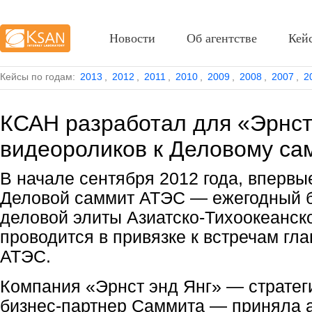
Новости
Об агентстве
Кей
Кейсы по годам:
2013
,
2012
,
2011
,
2010
,
2009
,
2008
,
2007
,
2
КСАН разработал для «Эрнст
видеороликов к Деловому са
В начале сентября 2012 года, впервы
Деловой саммит АТЭС — ежегодный
деловой элиты
Азиатско-Тихоокеанск
проводится в привязке к встречам гл
АТЭС.
Компания «Эрнст энд Янг» — стратег
бизнес-партнер
Саммита — приняла а