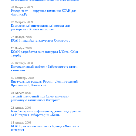
20 Февраль 2009
Резеда-тест — вирусная кампания КСАН для
Флорист.Ру
07 Февраль 2009
Комплексный интерактивный проект для
ресторана «Винная история»
27 Ноябрь 2008
КСАН и mamba.ru запустили Отжигатор
17 Ноябрь 2008
КСАН разработал сайт конкурса L’Oreal Color
Trophy
26 Октябрь 2008
Интерактивный эффект «Бабаевского»: итоги
кампании
15 Сентябрь 2008
Виртуальные вокзалы России: Ленинградский,
Ярославский, Казанский
08 Август 2008
Теплый пленочный пол Caleo запускает
рекламную кампанию в Интернет
22 Апрель 2008
Блокбастер-мистификация «Джизас энд Девил»
от Интернет-лаборатории «Ксан»
18 Апрель 2008
КСАН: рекламная кампания бренда «Япоша» в
интернет