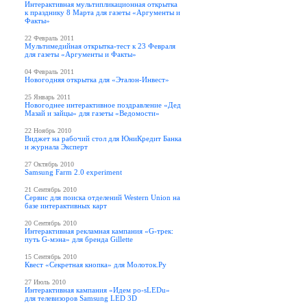
Интерактивная мультипликационная открытка
к празднику 8 Марта для газеты «Аргументы и
Факты»
22 Февраль 2011
Мультимедийная открытка-тест к 23 Февраля
для газеты «Аргументы и Факты»
04 Февраль 2011
Новогодняя открытка для «Эталон-Инвест»
25 Январь 2011
Новогоднее интерактивное поздравление «Дед
Мазай и зайцы» для газеты «Ведомости»
22 Ноябрь 2010
Виджет на рабочий стол для ЮниКредит Банка
и журнала Эксперт
27 Октябрь 2010
Samsung Farm 2.0 experiment
21 Сентябрь 2010
Сервис для поиска отделений Western Union на
базе интерактивных карт
20 Сентябрь 2010
Интерактивная рекламная кампания «G-трек:
путь G-мэна» для бренда Gillette
15 Сентябрь 2010
Квест «Секретная кнопка» для Молоток.Ру
27 Июль 2010
Интерактивная кампания «Идем po-sLEDu»
для телевизоров Samsung LED 3D