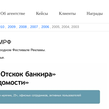
Об агентстве
Кейсы
Клиенты
Награды
010
,
2009
,
2008
,
2007
,
2006
,
2005
,
2004
,
2003
КМРФ
ародном Фестивале Рекламы.
ье.