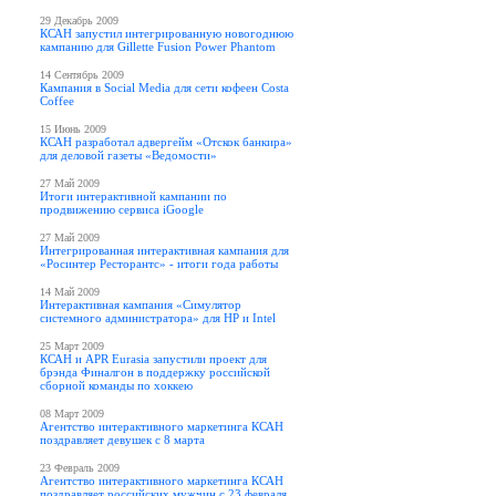
29 Декабрь 2009
КСАН запустил интегрированную новогоднюю
кампанию для Gillette Fusion Power Phantom
14 Сентябрь 2009
Кампания в Social Media для сети кофеен Costa
Coffee
15 Июнь 2009
КСАН разработал адвергейм «Отскок банкира»
для деловой газеты «Ведомости»
27 Май 2009
Итоги интерактивной кампании по
продвижению сервиса iGoogle
27 Май 2009
Интегрированная интерактивная кампания для
«Росинтер Ресторантс» - итоги года работы
14 Май 2009
Интерактивная кампания «Симулятор
системного администратора» для HP и Intel
25 Март 2009
КСАН и APR Eurasia запустили проект для
брэнда Финалгон в поддержку российской
сборной команды по хоккею
08 Март 2009
Агентство интерактивного маркетинга КСАН
поздравляет девушек с 8 марта
23 Февраль 2009
Агентство интерактивного маркетинга КСАН
поздравляет российских мужчин с 23 февраля