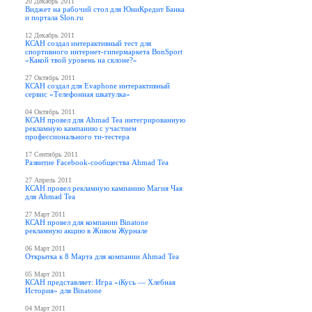
20 Декабрь 2011
Виджет на рабочий стол для ЮниКредит Банка
и портала Slon.ru
12 Декабрь 2011
КСАН создал интерактивный тест для
спортивного интернет-гипермаркета BonSport
«Какой твой уровень на склоне?»
27 Октябрь 2011
КСАН создал для Evaphone интерактивный
сервис «Телефонная шкатулка»
04 Октябрь 2011
КСАН провел для Ahmad Tea интегрированную
рекламную кампанию с участием
профессионального ти-тестера
17 Сентябрь 2011
Развитие Facebook-сообщества Ahmad Tea
27 Апрель 2011
КСАН провел рекламную кампанию Магия Чая
для Ahmad Tea
27 Март 2011
КСАН провел для компании Binatone
рекламную акцию в Живом Журнале
06 Март 2011
Открытка к 8 Марта для компании Ahmad Tea
05 Март 2011
КСАН представляет: Игра «iКусь — Хлебная
История» для Binatone
04 Март 2011