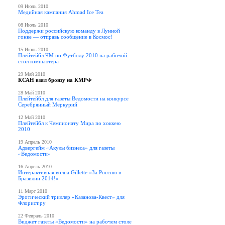
09 Июль 2010
Медийная кампания Ahmad Ice Tea
08 Июль 2010
Поддержи российскую команду в Лунной
гонке — отправь сообщение в Космос!
15 Июнь 2010
Плейтейбл ЧМ по Футболу 2010 на рабочий
стол компьютера
29 Май 2010
КСАН взял бронзу на КМРФ
28 Май 2010
Плейтейбл для газеты Ведомости на конкурсе
Серебрянный Меркурий
12 Май 2010
Плейтейбл к Чемпионату Мира по хоккею
2010
19 Апрель 2010
Адвергейм «Акулы бизнеса» для газеты
«Ведомости»
16 Апрель 2010
Интерактивная волна Gillette «За Россию в
Бразилии 2014!»
11 Март 2010
Эротический триллер «Казанова-Квест» для
Флорист.ру
22 Февраль 2010
Виджет газеты «Ведомости» на рабочем столе