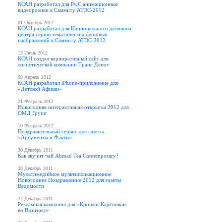
КСАН разработал для PwC анимационные
видеоролики к Саммиту АТЭС-2012
01 Октябрь 2012
КСАН разработал для Национального делового
центра серию тематических фоновых
изображений к Cаммиту АТЭС-2012
13 Июнь 2012
КСАН создал корпоративный сайт для
логистической компании Транс Депот
09 Апрель 2012
КСАН разработал iPhone-приложение для
«Детской Афиши»
21 Февраль 2012
Новогодняя интерактивная открытка 2012 для
ОМД Групп
10 Февраль 2012
Поздравительный сервис для газеты
«Аргументы и Факты»
30 Декабрь 2011
Как звучит чай Ahmad Tea Contemporary?
28 Декабрь 2011
Мультимедийное мультипликационное
Новогоднее Поздравление 2012 для газеты
Ведомости
22 Декабрь 2011
Рекламная кампания для «Крошки-Картошки»
во Вконтакте