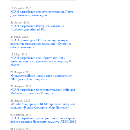
16 Октябрь 2013
КСАН разработал для сети ресторанов Паста
Дели бизнес-презентацию
21 Август 2013
КСАН разработал Интернет-магазин в
Facebook для Ahmad Tea
29 Июль 2013
КСАН провел для KFC интегрированную
вирусную рекламную кампанию «Открой в
себе итальянца!»
15 Март 2013
КСАН разработал для «Эрнст энд Янг»
интерактивное поздравление к празднику 8
Марта
26 Февраль 2013
Мультимедийное новогоднее поздравление
2013 для «Эрнст энд Янг»
25 Февраль 2013
КСАН разработал представительский сайт для
Мебельного центра «Монарх»
25 Январь 2013
«Kinder Cюрприз» и КСАН провели интернет-
конкурс «Kinder Cюрприз: Мир Игрушек»
05 Октябрь 2012
КСАН разработал для «Эрнст энд Янг» серию
видеороликов к Деловому саммиту АТЭС 2012
01 Октябрь 2012