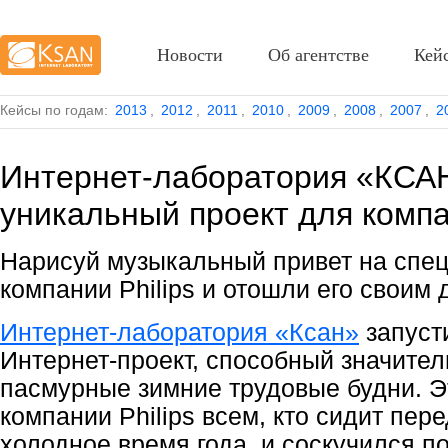
Новости
Об агентстве
Кей
Кейсы по годам:
2013
,
2012
,
2011
,
2010
,
2009
,
2008
,
2007
,
2
Интернет-лаборатория «КСА
уникальный проект для компан
Нарисуй музыкальный привет на спе
компании Philips и отошли его своим 
Интернет-лаборатория «Ксан»
запуст
Интернет-проект, способный значител
пасмурные зимние трудовые будни. Э
компании Philips всем, кто сидит пер
холодное время года, и соскучился п