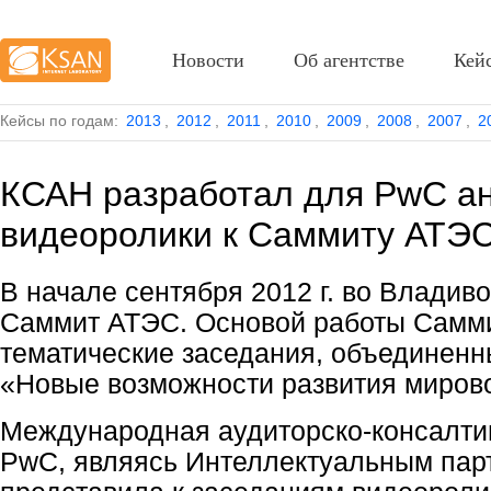
Новости
Об агентстве
Кей
Кейсы по годам:
2013
,
2012
,
2011
,
2010
,
2009
,
2008
,
2007
,
2
КСАН разработал для PwC а
видеоролики к Саммиту АТЭ
В начале сентября 2012 г. во Владив
Саммит АТЭС. Основой работы Самми
тематические заседания, объединен
«Новые возможности развития мирово
Международная
аудиторско-консалти
PwC, являясь Интеллектуальным пар