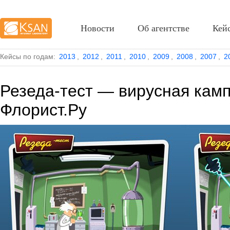
Новости
Об агентстве
Кей
Кейсы по годам:
2013
,
2012
,
2011
,
2010
,
2009
,
2008
,
2007
,
2
Резеда-тест — вирусная кам
Флорист.Ру