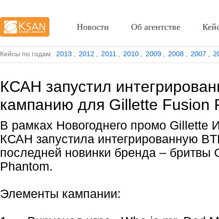
Новости
Об агентстве
Кей
Кейсы по годам:
2013
,
2012
,
2011
,
2010
,
2009
,
2008
,
2007
,
2
КСАН запустил интегрирова
кампанию для Gillette Fusion
В рамках Новогоднего промо Gillette
КСАН запустила интегрированную B
последней новинки бренда – бритвы Gi
Phantom.
Элементы кампании: