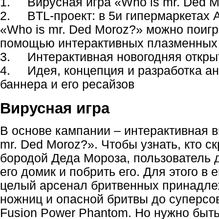
1.
Вирусная игра «Who is mr. Ded 
2.
BTL-проект: в 5и гипермаркетах 
«Who is mr. Ded Moroz?» можно поигр
помощью интерактивных плазменных
3.
Интерактивная новогодняя откры
4. Идея, концепция и разработка а
баннера и его ресайзов
Вирусная игра
В основе кампании – интерактивная в
mr. Ded Moroz?». Чтобы узнать, кто с
бородой Деда Мороза, пользователь 
его домик и побрить его. Для этого в
целый арсенал бритвенных принадлеж
ножниц и опасной бритвы до суперсов
Fusion Power Phantom. Но нужно быт