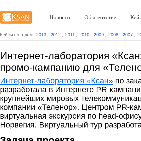
Новости
Об агентстве
Кей
Кейсы по годам:
2013
,
2012
,
2011
,
2010
,
2009
,
2008
,
2007
,
2
Интернет-лаборатория «Ксан
промо-кампанию для «Телен
Интернет-лаборатория «Ксан»
по зак
разработала в Интернете PR-кампани
крупнейших мировых телекоммуникац
компании «Теленор». Центром PR-ка
виртуальная экскурсия по head-офису
Норвегия. Виртуальный тур разрабо
Задача проекта