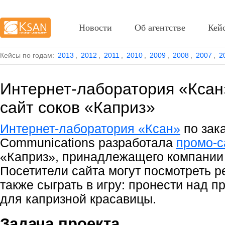
Новости
Об агентстве
Кей
Кейсы по годам:
2013
,
2012
,
2011
,
2010
,
2009
,
2008
,
2007
,
2
Интернет-лаборатория «Ксан
сайт соков «Каприз»
Интернет-лаборатория «Ксан»
по зак
Communications разработала
промо-с
«Каприз», принадлежащего компании
Посетители сайта могут посмотреть р
также сыграть в игру: пронести над п
для капризной красавицы.
Задача проекта