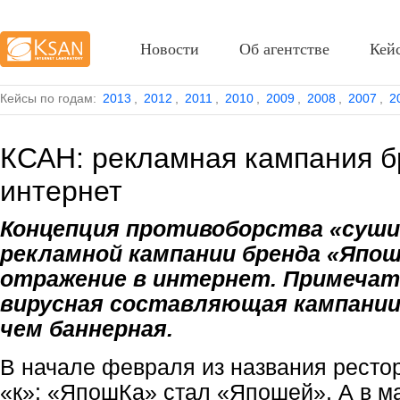
Новости
Об агентстве
Кей
Кейсы по годам:
2013
,
2012
,
2011
,
2010
,
2009
,
2008
,
2007
,
2
КСАН: рекламная кампания 
интернет
Концепция противоборства «суши
рекламной кампании бренда «Япо
отражение в интернет. Примечат
вирусная составляющая кампании
чем баннерная.
В начале февраля из названия ресто
«к»: «ЯпошКа» стал «Япошей». А в 